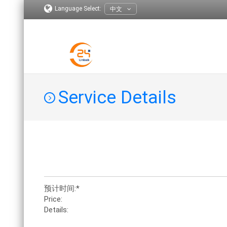
Language Select:
中文
Service Details
预计时间:*
Price:
Details: